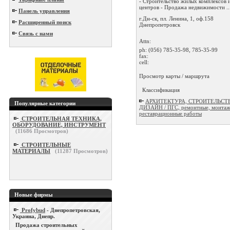
- Строительство жилых комплексов и
центров - Продажа недвижимости ..
Панель управления
г.Дн-ск, пл. Ленина, 1, оф.158
Расширенный поиск
Днепропетровск
Связь с нами
Attn:
ph:
(056) 785-35-98, 785-35-99
fax:
cell:
Просмотр карты / маршрута
Классификация
АРХИТЕКТУРА, СТРОИТЕЛЬСТ
Популярные категории
ДИЗАЙН / ПГС, ремонтные, монтаж
реставрационные работы
СТРОИТЕЛЬНАЯ ТЕХНИКА,
ОБОРУДОВАНИЕ, ИНСТРУМЕНТ
(
11686
Просмотров)
СТРОИТЕЛЬНЫЕ
МАТЕРИАЛЫ
(
11287
Просмотров)
Новые фирмы
Profybud
- Днепропетровская,
Украина, Днепр.
Продажа строительных