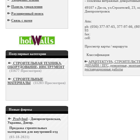
- Поклейка витражных декоративных 
Панель управления
49107 г.Дн-ск, ул.Строителей, 23, о
Днепропетровск
Расширенный поиск
Связь с нами
Attn:
ph:
(056) 377-97-65, 377-97-66, (80
93
fax:
cell:
Просмотр карты / маршрута
Популярные категории
Классификация
АРХИТЕКТУРА, СТРОИТЕЛЬСТ
СТРОИТЕЛЬНАЯ ТЕХНИКА,
ДИЗАЙН / ПГС, ремонтные, монтаж
ОБОРУДОВАНИЕ, ИНСТРУМЕНТ
реставрационные работы
(
11677
Просмотров)
СТРОИТЕЛЬНЫЕ
МАТЕРИАЛЫ
(
11283
Просмотров)
Новые фирмы
Profybud
- Днепропетровская,
Украина, Днепр.
Продажа строительных
материалов для внутренней отд
(03-18-2021)