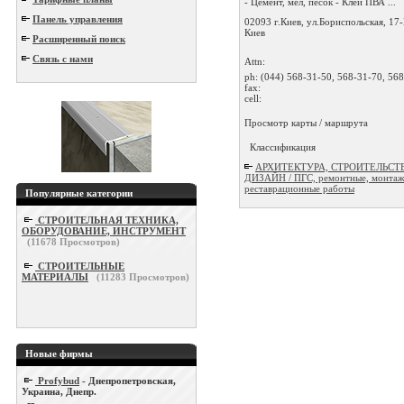
- Цемент, мел, песок - Клей ПВА ...
Панель управления
02093 г.Киев, ул.Бориспольская, 17
Киев
Расширенный поиск
Связь с нами
Attn:
ph:
(044) 568-31-50, 568-31-70, 568
fax:
cell:
Просмотр карты / маршрута
Классификация
АРХИТЕКТУРА, СТРОИТЕЛЬСТ
ДИЗАЙН / ПГС, ремонтные, монтаж
реставрационные работы
Популярные категории
СТРОИТЕЛЬНАЯ ТЕХНИКА,
ОБОРУДОВАНИЕ, ИНСТРУМЕНТ
(
11678
Просмотров)
СТРОИТЕЛЬНЫЕ
МАТЕРИАЛЫ
(
11283
Просмотров)
Новые фирмы
Profybud
- Днепропетровская,
Украина, Днепр.