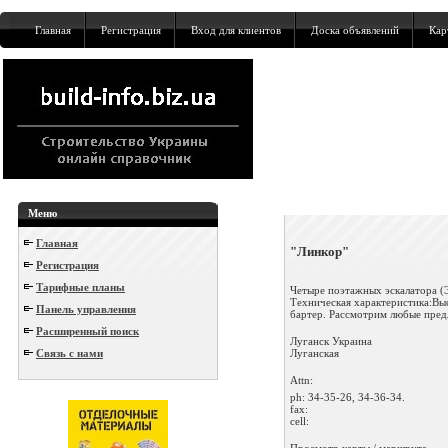
Главная
Регистрация
Вход для клиентов
Доска объявлений
Кар
Меню
Главная
"Линкор"
Регистрация
Тарифные планы
Четыре поэтажных эскалатора (
Техническая характеристика:Выс
Панель управления
бартер. Рассмотрим любые предл
Расширенный поиск
Луганск
Украина
Луганская
Связь с нами
Attn:
ph:
34-35-26, 34-36-34.
fax:
cell:
Просмотр карты / маршрута