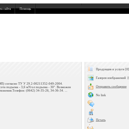
та сайта
Помощь
Продукция и услуги [0
Галерея изображений [
ЭП) согласно ТУ У 29.2-00211352-049-2004.
Отправить сообщение
ота подъема - 3,6 мУгол подъема - 30°. Возможен
ожения.Телефон: (0642) 34-35-26, 34-36-34. ...
No link
Печать