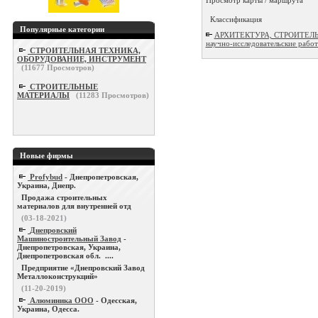
Классификация
Популярные категории
АРХИТЕКТУРА, СТРОИТЕЛЬСТВ
научно-исследовательские рабо
СТРОИТЕЛЬНАЯ ТЕХНИКА,
ОБОРУДОВАНИЕ, ИНСТРУМЕНТ
(
11677
Просмотров)
СТРОИТЕЛЬНЫЕ
МАТЕРИАЛЫ
(
11283
Просмотров)
Новые фирмы
Profybud
- Днепропетровская,
Украина, Днепр.
Продажа строительных
материалов для внутренней отд
(03-18-2021)
Днепровский
Машиностроительный Завод
-
Днепропетровская, Украина,
Днепропетровская обл. ....
Предприятие «Днепровский Завод
Металлоконструкций»
(11-20-2019)
Алюминика ООО
- Одесская,
Украина, Одесса.