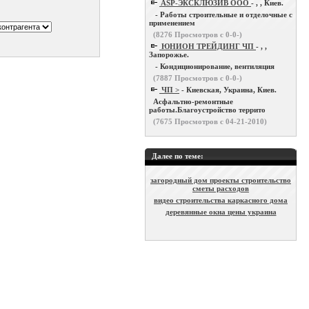
ASP-ЭКСКЛЮЗИВ ООО
- , , Киев.
- Работы строительные и отделочные с
применением
(
8276
Просмотров с 0-0-)
ЮНИОН ТРЕЙДИНГ ЧП
- , ,
Запорожье.
- Кондиционирование, вентиляция
(
7887
Просмотров с 0-0-)
ЧП >
- Киевская, Украина, Киев.
Асфальтно-ремонтные
работы.Благоустройство террито
(
7675
Просмотров с 04-21-2010)
Далее по теме:
загородный дом проекты строительство
сметы расходов
видео строительства каркасного дома
деревянные окна цены украина