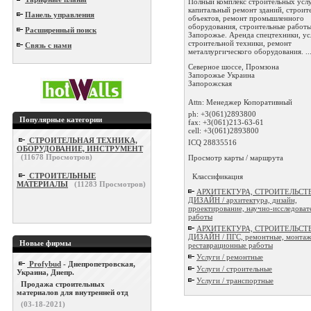
Полный комплекс строительных услу
капитальный ремонт зданий, строит
Панель управления
объектов, ремонт промышленного
оборудования, строительные работы
Расширенный поиск
Запорожье. Аренда спецтехники, ус
строительной техники, ремонт
Связь с нами
металлургического оборудования. ..
Северное шоссе, Промзона
Запорожье
Украина
Запорожская
Attn: Менеджер Копоративный
ph:
+3(061)2893800
Популярные категории
fax:
+3(061)213-63-61
cell:
+3(061)2893800
СТРОИТЕЛЬНАЯ ТЕХНИКА,
ICQ 28835516
ОБОРУДОВАНИЕ, ИНСТРУМЕНТ
(
11678
Просмотров)
Просмотр карты / маршрута
СТРОИТЕЛЬНЫЕ
Классификация
МАТЕРИАЛЫ
(
11283
Просмотров)
АРХИТЕКТУРА, СТРОИТЕЛЬСТ
ДИЗАЙН / архитектура, дизайн,
проектирование, научно-исследоват
работы
АРХИТЕКТУРА, СТРОИТЕЛЬСТ
ДИЗАЙН / ПГС, ремонтные, монтаж
Новые фирмы
реставрационные работы
Услуги / ремонтные
Profybud
- Днепропетровская,
Услуги / строительные
Украина, Днепр.
Услуги / транспортные
Продажа строительных
материалов для внутренней отд
(03-18-2021)