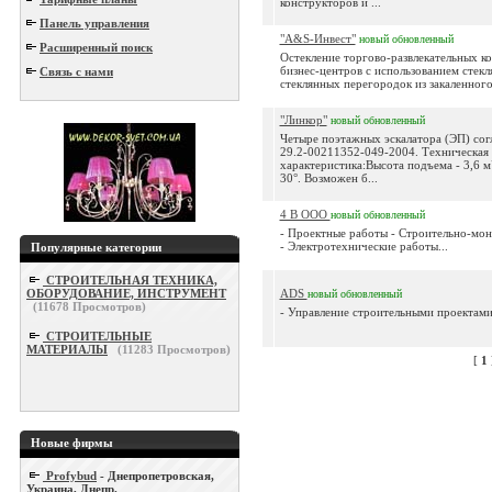
конструкторов и ...
Панель управления
"A&S-Инвест"
новый
обновленный
Расширенный поиск
Oстеклениe торгово-развлекательных к
бизнес-центров с использованием стекл
Связь с нами
стеклянных перегородок из закаленного 
"Линкор"
новый
обновленный
Четыре поэтажных эскалатора (ЭП) сог
29.2-00211352-049-2004. Техническая
характеристика:Высота подъема - 3,6 м
30°. Возможен б...
4 В ООО
новый
обновленный
- Проектные работы - Строительно-мо
- Электротехнические работы...
Популярные категории
СТРОИТЕЛЬНАЯ ТЕХНИКА,
ОБОРУДОВАНИЕ, ИНСТРУМЕНТ
ADS
новый
обновленный
(
11678
Просмотров)
- Управление строительными проектами.
СТРОИТЕЛЬНЫЕ
МАТЕРИАЛЫ
(
11283
Просмотров)
[
1
Новые фирмы
Profybud
- Днепропетровская,
Украина, Днепр.