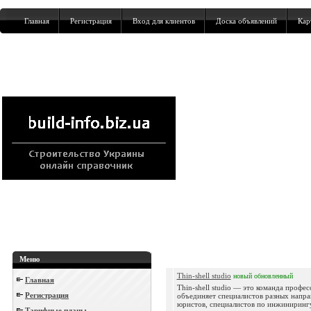
Главная
Регистрация
Вход для клиентов
Доска объявлений
Кар
Меню
Thin-shell studio
новый
обновленный
Главная
Thin-shell studio — это команда профе
Регистрация
объединяет специалистов разных напра
юристов, специалистов по инжиниринг
Тарифные планы