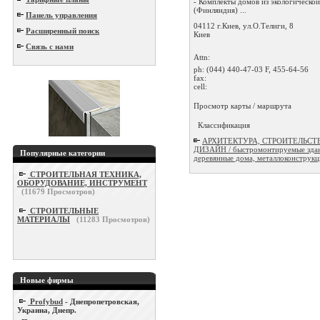
- Комплекты домов из экологическо
(Финляндия) ...
Панель управления
04112 г.Киев, ул.О.Телиги, 8
Расширенный поиск
Киев
Связь с нами
Attn:
ph:
(044) 440-47-03 F, 455-64-56
fax:
cell:
Просмотр карты / маршрута
Классификация
АРХИТЕКТУРА, СТРОИТЕЛЬСТ
ДИЗАЙН / быстромонтируемые здан
Популярные категории
деревянные дома, металлоконструк
СТРОИТЕЛЬНАЯ ТЕХНИКА,
ОБОРУДОВАНИЕ, ИНСТРУМЕНТ
(
11679
Просмотров)
СТРОИТЕЛЬНЫЕ
МАТЕРИАЛЫ
(
11283
Просмотров)
Новые фирмы
Profybud
- Днепропетровская,
Украина, Днепр.