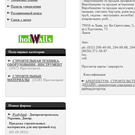
- Виробництво та продаж профнасти
Виробництво та продаж м/черепиці 
Панель управления
Виробництво та продаж аксесуарів 
(коньків, снігових бар'єрів, ринв в
Расширенный поиск
труб, єндова - внутрішніх жолобів)
покрівельних робі ...
Связь с нами
79016 м.Львів, пл. Кн.Святослава, 5;
вул.Тургенєва, 73
Львов
Attn:
ph:
(032) 298-40-00, 294-98-88, 294
(8050) 371-58-87
Популярные категории
fax:
cell:
СТРОИТЕЛЬНАЯ ТЕХНИКА,
ОБОРУДОВАНИЕ, ИНСТРУМЕНТ
Просмотр карты / маршрута
(
11675
Просмотров)
Классификация
СТРОИТЕЛЬНЫЕ
МАТЕРИАЛЫ
(
11281
Просмотров)
АРХИТЕКТУРА, СТРОИТЕЛЬСТ
ДИЗАЙН / инженерные изыскания и
инфраструктура
Новые фирмы
Profybud
- Днепропетровская,
Украина, Днепр.
Продажа строительных
материалов для внутренней отд
(03-18-2021)