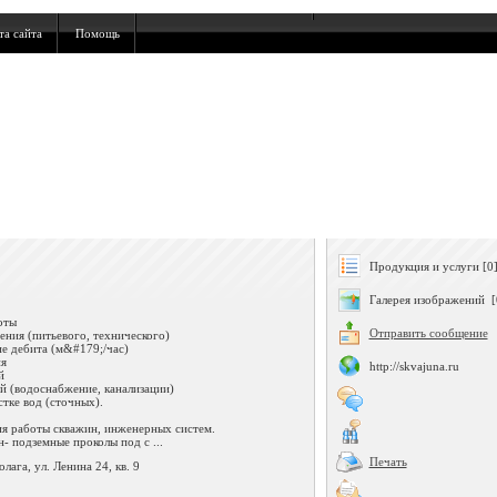
та сайта
Помощь
Продукция и услуги [0
Галерея изображений [
оты
Отправить сообщение
ния (питьевого, технического)
е дебита (м&#179;/час)
я
http://skvajuna.ru
й
й (водоснабжение, канализации)
тке вод (сточных).
ия работы скважин, инженерных систем.
- подземные проколы под с ...
Печать
лага, ул. Ленина 24, кв. 9