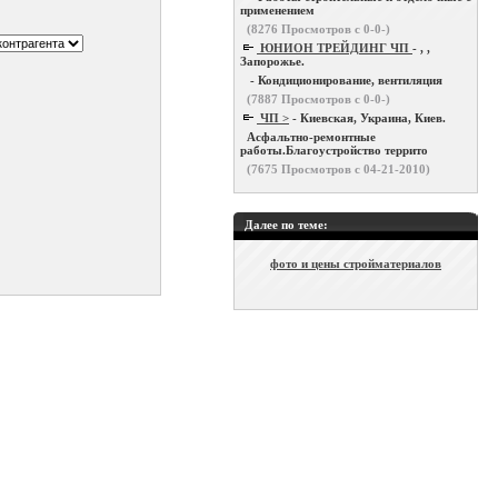
применением
(
8276
Просмотров с 0-0-)
ЮНИОН ТРЕЙДИНГ ЧП
- , ,
Запорожье.
- Кондиционирование, вентиляция
(
7887
Просмотров с 0-0-)
ЧП >
- Киевская, Украина, Киев.
Асфальтно-ремонтные
работы.Благоустройство террито
(
7675
Просмотров с 04-21-2010)
Далее по теме:
фото и цены стройматериалов