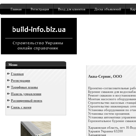
Главная
Регистрация
Вход для клиентов
Доска объявлений
Кар
Меню
Главная
Аква-Сервис, ООО
Регистрация
Тарифные планы
Проектно-согласовательные раб
Бурение скважин для водоснабже
Панель управления
Ремонт скважин и восстановлени
Монтаж насосного оборудовани
Расширенный поиск
Строительство насосных станци
Строительство инженерных сете
Связь с нами
Установка оборудования по очис
Установка систем орошения.
Установка автоматики управлен
Горизонтальное бурение скважин
Харьковская область, пгт. Н-Водо
Харьков
Украина
63200
Харьковская