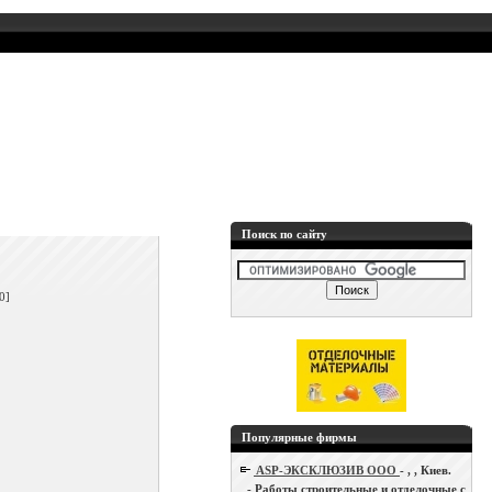
Поиск по сайту
]
0]
Популярные фирмы
ASP-ЭКСКЛЮЗИВ ООО
- , , Киев.
- Работы строительные и отделочные с