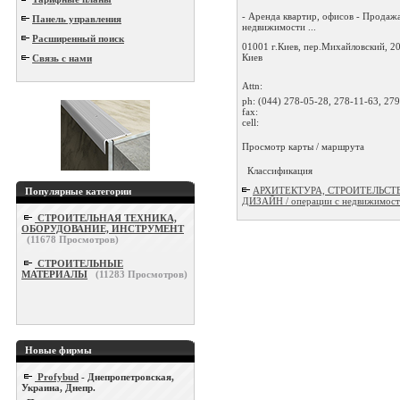
- Аренда квартир, офисов - Продаж
Панель управления
недвижимости ...
Расширенный поиск
01001 г.Киев, пер.Михайловский, 20
Киев
Связь с нами
Attn:
ph:
(044) 278-05-28, 278-11-63, 27
fax:
cell:
Просмотр карты / маршрута
Классификация
АРХИТЕКТУРА, СТРОИТЕЛЬСТ
Популярные категории
ДИЗАЙН / операции с недвижимос
СТРОИТЕЛЬНАЯ ТЕХНИКА,
ОБОРУДОВАНИЕ, ИНСТРУМЕНТ
(
11678
Просмотров)
СТРОИТЕЛЬНЫЕ
МАТЕРИАЛЫ
(
11283
Просмотров)
Новые фирмы
Profybud
- Днепропетровская,
Украина, Днепр.