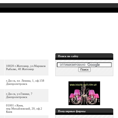
Поиск по сайту
10020 г.Житомир, ул.Маршала
Рыбалко, 40 Житомир
г.Дн-ск, пл. Ленина, 1, оф.158
Днепропетровск
г.Дн-ск, ул.Глинки, 7
Днепропетровск
01001 г.Киев,
пер.Михайловский, 20, оф.2
Популярные фирмы
Киев