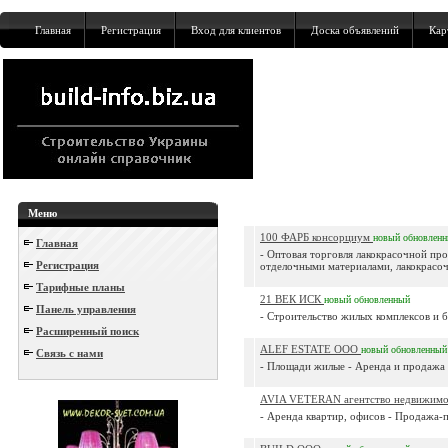
Главная
Регистрация
Вход для клиентов
Доска объявлений
Кар
Меню
100 ФАРБ консорциум
новый
обновлен
Главная
- Оптовая торговля лакокрасочной пр
Регистрация
отделочными материалами, лакокрасоч
Тарифные планы
21 ВЕК ИСК
новый
обновленный
Панель управления
- Строительство жилых комплексов и 
Расширенный поиск
ALEF ESTATE ООО
новый
обновленный
Связь с нами
- Площади жилые - Аренда и продажа
AVIA VETERAN агентство недвижим
- Аренда квартир, офисов - Продажа-