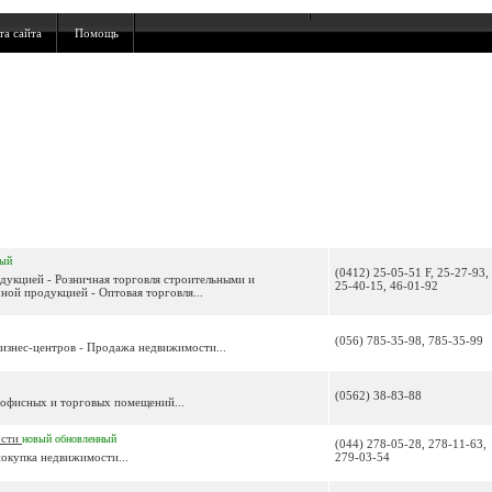
та сайта
Помощь
ный
(0412) 25-05-51 F, 25-27-93,
одукцией - Розничная торговля строительными и
25-40-15, 46-01-92
ной продукцией - Оптовая торговля...
(056) 785-35-98, 785-35-99
бизнес-центров - Продажа недвижимости...
(0562) 38-83-88
 офисных и торговых помещений...
ости
новый
обновленный
(044) 278-05-28, 278-11-63,
покупка недвижимости...
279-03-54