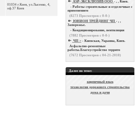
ASP-ЭКСКЛЮЗИВ ООО
- , , Киев.
01034 г.Киев, ул.Лысенко, 4,
- Работы строительные и отделочные с
оф.37 Киев
применением
(
8273
Просмотров с 0-0-)
ЮНИОН ТРЕЙДИНГ ЧП
- , ,
Запорожье.
- Кондиционирование, вентиляция
(
7882
Просмотров с 0-0-)
ЧП >
- Киевская, Украина, Киев.
Асфальтно-ремонтные
работы.Благоустройство террито
(
7672
Просмотров с 04-21-2010)
Далее по теме:
кирпичный язык
технология дорожного строительства
дома и дачи