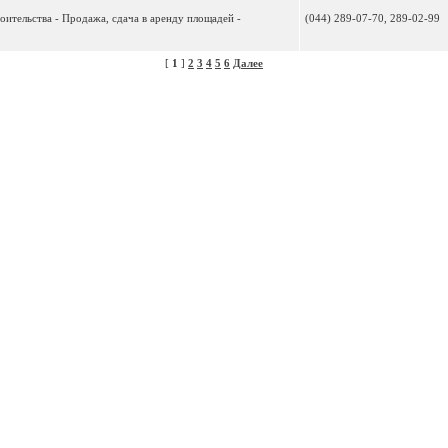
оительства - Продажа, сдача в аренду площадей -
(044) 289-07-70, 289-02-99
[
1
]
2
3
4
5
6
Далее