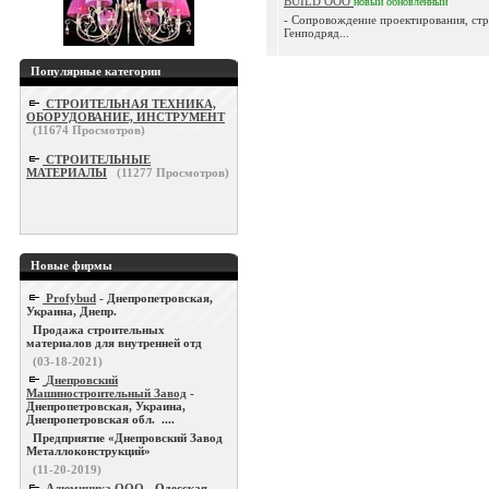
BUILD ООО
новый
обновленный
- Сопровождение проектирования, стр
Генподряд...
Популярные категории
СТРОИТЕЛЬНАЯ ТЕХНИКА,
ОБОРУДОВАНИЕ, ИНСТРУМЕНТ
(
11674
Просмотров)
СТРОИТЕЛЬНЫЕ
МАТЕРИАЛЫ
(
11277
Просмотров)
Новые фирмы
Profybud
- Днепропетровская,
Украина, Днепр.
Продажа строительных
материалов для внутренней отд
(03-18-2021)
Днепровский
Машиностроительный Завод
-
Днепропетровская, Украина,
Днепропетровская обл. ....
Предприятие «Днепровский Завод
Металлоконструкций»
(11-20-2019)
Алюминика ООО
- Одесская,