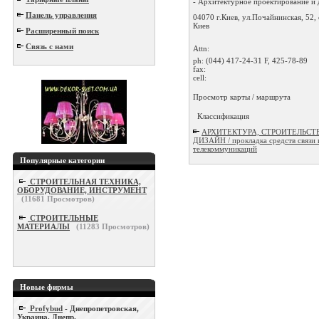
- Архитектурное проектирование и д
Панель управления
04070 г.Киев, ул.Почайнинская, 52,
Киев
Расширенный поиск
Связь с нами
Attn:
ph:
(044) 417-24-31 F, 425-78-89
fax:
cell:
Просмотр карты / маршрута
Классификация
АРХИТЕКТУРА, СТРОИТЕЛЬСТ
ДИЗАЙН / прокладка средств связи 
телекоммуникаций
Популярные категории
СТРОИТЕЛЬНАЯ ТЕХНИКА,
ОБОРУДОВАНИЕ, ИНСТРУМЕНТ
(
11681
Просмотров)
СТРОИТЕЛЬНЫЕ
МАТЕРИАЛЫ
(
11283
Просмотров)
Новые фирмы
Profybud
- Днепропетровская,
Украина, Днепр.