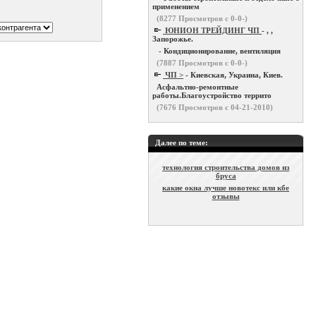
применением
(
8277
Просмотров с 0-0-)
ЮНИОН ТРЕЙДИНГ ЧП
- , ,
Запорожье.
- Кондиционирование, вентиляция
(
7887
Просмотров с 0-0-)
ЧП >
- Киевская, Украина, Киев.
Асфальтно-ремонтные
работы.Благоустройство террито
(
7676
Просмотров с 04-21-2010)
Далее по теме:
технология строительства домов из
бруса
какие окна лучше новотекс или кбе
отзывы