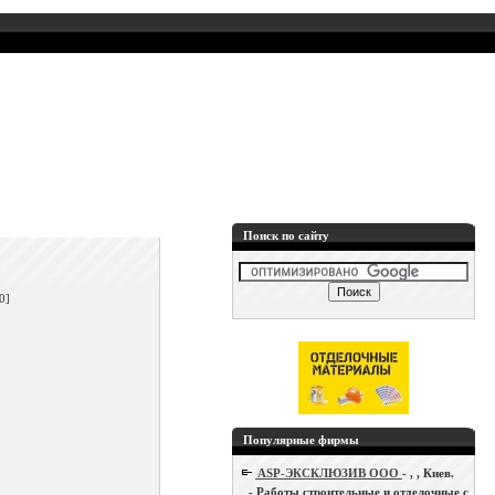
Поиск по сайту
]
0]
Популярные фирмы
ASP-ЭКСКЛЮЗИВ ООО
- , , Киев.
- Работы строительные и отделочные с