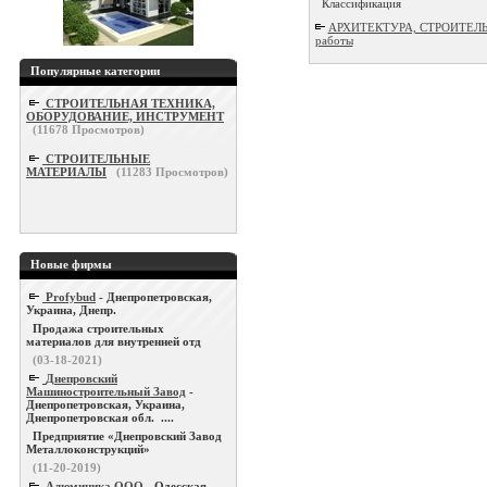
Классификация
АРХИТЕКТУРА, СТРОИТЕЛЬСТ
работы
Популярные категории
СТРОИТЕЛЬНАЯ ТЕХНИКА,
ОБОРУДОВАНИЕ, ИНСТРУМЕНТ
(
11678
Просмотров)
СТРОИТЕЛЬНЫЕ
МАТЕРИАЛЫ
(
11283
Просмотров)
Новые фирмы
Profybud
- Днепропетровская,
Украина, Днепр.
Продажа строительных
материалов для внутренней отд
(03-18-2021)
Днепровский
Машиностроительный Завод
-
Днепропетровская, Украина,
Днепропетровская обл. ....
Предприятие «Днепровский Завод
Металлоконструкций»
(11-20-2019)
Алюминика ООО
- Одесская,