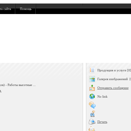
та сайта
Помощь
Продукция и услуги [0
Галерея изображений [
ов) - Работы высотные ...
Отправить сообщение
А
No link
Печать