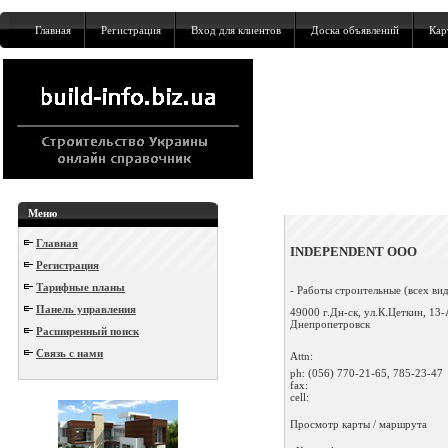
Главная
Регистрация
Вход для клиентов
Доска объявлений
Кар
Меню
Главная
INDЕPENDENT ООО
Регистрация
Тарифные планы
- Работы строительные (всех вид
Панель управления
49000 г.Дн-ск, ул.К.Цеткин, 13-
Днепропетровск
Расширенный поиск
Связь с нами
Attn:
ph:
(056) 770-21-65, 785-23-47
fax:
cell:
Просмотр карты / маршрута