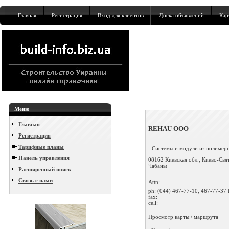
Главная
Регистрация
Вход для клиентов
Доска объявлений
Кар
Меню
Главная
REHAU ООО
Регистрация
Тарифные планы
- Системы и модули из полимерн
Панель управления
08162 Киевская обл., Киево-Свя
Чабаны
Расширенный поиск
Связь с нами
Attn:
ph:
(044) 467-77-10, 467-77-37 
fax:
cell:
Просмотр карты / маршрута