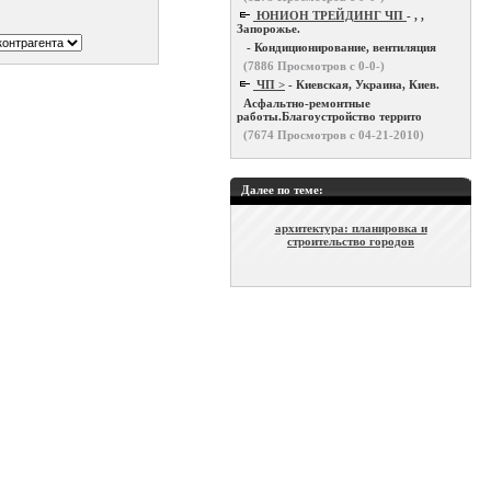
ЮНИОН ТРЕЙДИНГ ЧП
- , ,
Запорожье.
- Кондиционирование, вентиляция
(
7886
Просмотров с 0-0-)
ЧП >
- Киевская, Украина, Киев.
Асфальтно-ремонтные
работы.Благоустройство террито
(
7674
Просмотров с 04-21-2010)
Далее по теме:
архитектура: планировка и
строительство городов