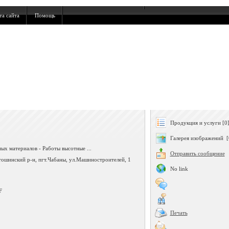
та сайта
Помощь
Продукция и услуги [0
Галерея изображений [
ых материалов - Работы высотные ...
Отправить сообщение
тошинский р-н, пгт.Чабаны, ул.Машиностроителей, 1
No link
F
Печать