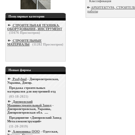
Классификация
АРХИТЕКТУРА, СТРОИТЕЛЬСТ
работы
Популярные категории
СТРОИТЕЛЬНАЯ ТЕХНИКА,
ОБОРУДОВАНИЕ, ИНСТРУМЕНТ
(
11676
Просмотров)
СТРОИТЕЛЬНЫЕ
МАТЕРИАЛЫ
(
11282
Просмотров)
Новые фирмы
Profybud
- Днепропетровская,
Украина, Днепр.
Продажа строительных
материалов для внутренней отд
(03-18-2021)
Днепровский
Машиностроительный Завод
-
Днепропетровская, Украина,
Днепропетровская обл. ....
Предприятие «Днепровский Завод
Металлоконструкций»
(11-20-2019)
Алюминика ООО
- Одесская,