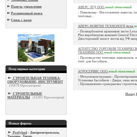
Панель управления
АВЕРС ЛТД ООО
новый
обновленный
- Павильоны - Изготовление навесов, п
Расширенный поиск
тентовых...
Связь с нами
АВЕРС-НОВІТНІ ТЕХНОЛОГІЇ філія
н
- Полікарбонатні щільникові листи Lex
Plus виробництва компанії General Electri
Двосторонній захист листів від УФ-вип
АГЕНТСТВО ТОРГОВЛИ ТЕХНИЧЕС
ТКАНЯМИ ООО
новый
обновленный
- Производство тентовых павильонов, н
тент. для бассейнов...
Популярные категории
АГРОСЕРВИС ООО
новый
обновленный
- Металлоконструкции - Проектировани
СТРОИТЕЛЬНАЯ ТЕХНИКА,
Установка бассейнов - Двери, окна мет
ОБОРУДОВАНИЕ, ИНСТРУМЕНТ
- Промышленно-гражданское строительс
(
11678
Просмотров)
СТРОИТЕЛЬНЫЕ
Назад
МАТЕРИАЛЫ
(
11283
Просмотров)
Новые фирмы
Profybud
- Днепропетровская,
Украина, Днепр.