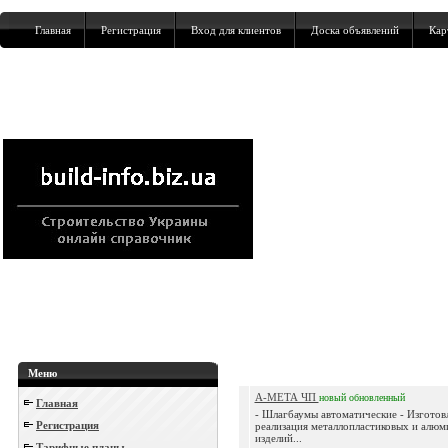
Главная
Регистрация
Вход для клиентов
Доска объявлений
Кар
Меню
А-МЕТА ЧП
новый
обновленный
Главная
- Шлагбаумы автоматические - Изготов
Регистрация
реализация металлопластиковых и алю
изделий...
Тарифные планы