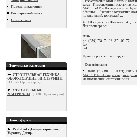
- Изготовление окон и дверей алюм
заказ - Гидроизоляция мастичная 
Панель управления
MASTIGAM - Фасады алюм. - Пере
офисные - Фасадное остекление дом
Расширенный поиск
предприятий, коттеджей ...
Связь с нами
49000 г.Дн-ск, ул.Шевченко, 41, оф.
Днепропетровск
Attn:
ph:
(056) 736-74-03, 371-03-77
fax:
cell:
Просмотр карты / маршрута
Классификация
Популярные категории
ОБЛИЦОВОЧНЫЕ И ОТДЕЛОЧ
СТРОИТЕЛЬНАЯ ТЕХНИКА,
МАТЕРИАЛЫ / перегородки офисн
ОБОРУДОВАНИЕ, ИНСТРУМЕНТ
межкомнатные, сантехнические
(
11675
Просмотров)
СТРОИТЕЛЬНЫЕ
МАТЕРИАЛЫ
(
11281
Просмотров)
Новые фирмы
Profybud
- Днепропетровская,
Украина, Днепр.