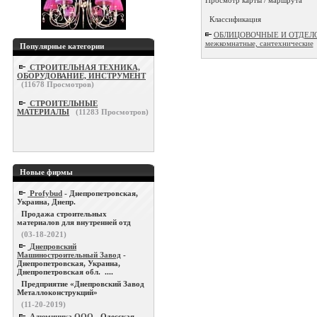
Классификация
ОБЛИЦОВОЧНЫЕ И ОТДЕЛОЧ
межкомнатные, сантехнические
Популярные категории
СТРОИТЕЛЬНАЯ ТЕХНИКА,
ОБОРУДОВАНИЕ, ИНСТРУМЕНТ
(
11678
Просмотров)
СТРОИТЕЛЬНЫЕ
МАТЕРИАЛЫ
(
11283
Просмотров)
Новые фирмы
Profybud
- Днепропетровская,
Украина, Днепр.
Продажа строительных
материалов для внутренней отд
(03-18-2021)
Днепровский
Машиностроительный Завод
-
Днепропетровская, Украина,
Днепропетровская обл. ....
Предприятие «Днепровский Завод
Металлоконструкций»
(11-20-2019)
Алюминика ООО
- Одесская,