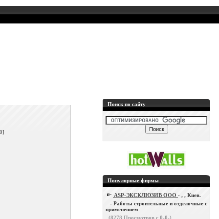
Поиск по сайту
]
0]
Популярные фирмы
ASP-ЭКСКЛЮЗИВ ООО
- , , Киев.
- Работы строительные и отделочные с
применением
(
8278
Просмотров с 0-0-)