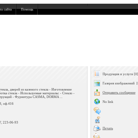
та сайта
Помощь
Продукция и услуги [0
Галерея изображений [
текла, дверей из каленого стекла - Изготовление
Отправить сообщение
отка стекла - Используемые материалы: - Стекло -
струкций - Фурнитура CASMA, DORMA ...
No link
8, оф.416
F, 223-06-93
Печать