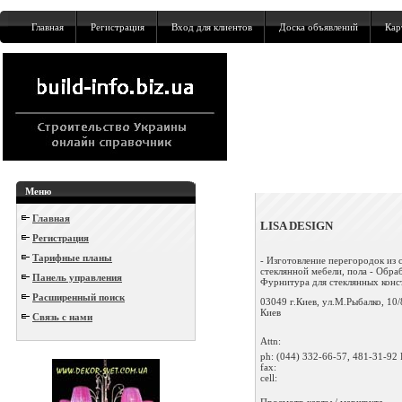
Главная
Регистрация
Вход для клиентов
Доска объявлений
Кар
Меню
Главная
LISA DESIGN
Регистрация
Тарифные планы
- Изготовление перегородок из с
стеклянной мебели, пола - Обраб
Панель управления
Фурнитура для стеклянных кон
Расширенный поиск
03049 г.Киев, ул.М.Рыбалко, 10/
Киев
Связь с нами
Attn:
ph:
(044) 332-66-57, 481-31-92 
fax:
cell:
Просмотр карты / маршрута