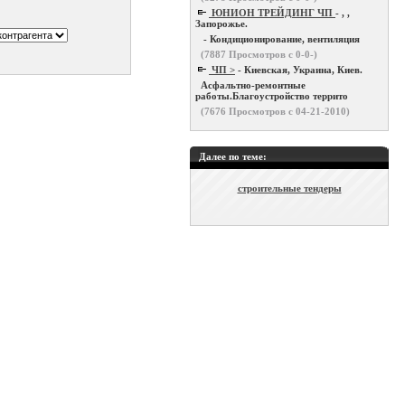
ЮНИОН ТРЕЙДИНГ ЧП
- , ,
Запорожье.
- Кондиционирование, вентиляция
(
7887
Просмотров с 0-0-)
ЧП >
- Киевская, Украина, Киев.
Асфальтно-ремонтные
работы.Благоустройство террито
(
7676
Просмотров с 04-21-2010)
Далее по теме:
строительные тендеры