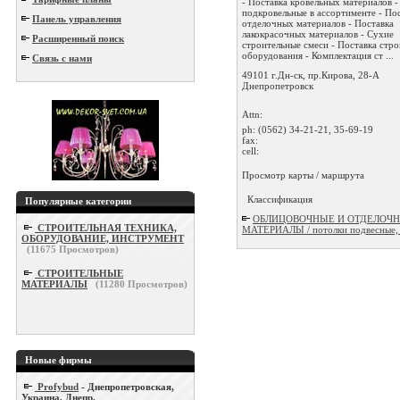
- Поставка кровельных материалов -
подкровельные в ассортименте - По
Панель управления
отделочных материалов - Поставка
лакокрасочных материалов - Сухие
Расширенный поиск
строительные смеси - Поставка стр
оборудования - Комплектация ст ...
Связь с нами
49101 г.Дн-ск, пр.Кирова, 28-А
Днепропетровск
Attn:
ph:
(0562) 34-21-21, 35-69-19
fax:
cell:
Просмотр карты / маршрута
Классификация
Популярные категории
ОБЛИЦОВОЧНЫЕ И ОТДЕЛОЧ
СТРОИТЕЛЬНАЯ ТЕХНИКА,
МАТЕРИАЛЫ / потолки подвесные,
ОБОРУДОВАНИЕ, ИНСТРУМЕНТ
(
11675
Просмотров)
СТРОИТЕЛЬНЫЕ
МАТЕРИАЛЫ
(
11280
Просмотров)
Новые фирмы
Profybud
- Днепропетровская,
Украина, Днепр.