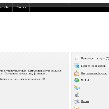
та сайта
Помощь
Продукция и услуги [0
Галерея изображений [
алы внутриотделочные - Комплектация строительных
Отправить сообщение
е - Материалы кровельные, фасадные ...
.Кривой Рог, ш. Днепропетровское, 30
No link
Печать