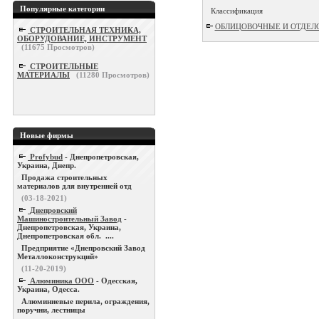
Популярные категории
Классификация
ОБЛИЦОВОЧНЫЕ И ОТДЕЛОЧН
СТРОИТЕЛЬНАЯ ТЕХНИКА,
ОБОРУДОВАНИЕ, ИНСТРУМЕНТ
(
11675
Просмотров)
СТРОИТЕЛЬНЫЕ
МАТЕРИАЛЫ
(
11280
Просмотров)
Новые фирмы
Profybud
- Днепропетровская,
Украина, Днепр.
Продажа строительных
материалов для внутренней отд
(03-18-2021)
Днепровский
Машиностроительный Завод
-
Днепропетровская, Украина,
Днепропетровская обл. ....
Предприятие «Днепровский Завод
Металлоконструкций»
(11-20-2019)
Алюминика ООО
- Одесская,
Украина, Одесса.
Алюминиевые перила, ограждения,
поручни, лестницы