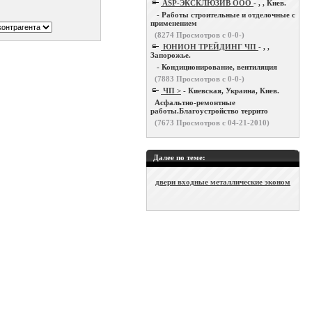
ASP-ЭКСКЛЮЗИВ ООО
- , , Киев.
- Работы строительные и отделочные с
применением
(
8274
Просмотров с 0-0-)
ЮНИОН ТРЕЙДИНГ ЧП
- , ,
Запорожье.
- Кондиционирование, вентиляция
(
7883
Просмотров с 0-0-)
ЧП >
- Киевская, Украина, Киев.
Асфальтно-ремонтные
работы.Благоустройство террито
(
7673
Просмотров с 04-21-2010)
Далее по теме:
двери входные металлические эконом