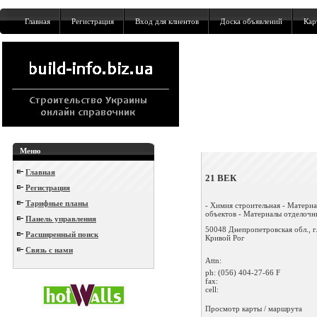
Главная
Регистрация
Вход для клиентов
Доска объявлений
Кар
Меню
Главная
21 ВЕК
Регистрация
Тарифные планы
- Химия строительная - Матери
объектов - Материалы отделочны
Панель управления
50048 Днепропетровская обл., г
Расширенный поиск
Кривой Рог
Связь с нами
Attn:
ph:
(056) 404-27-66 F
fax:
cell:
Просмотр карты / маршрута