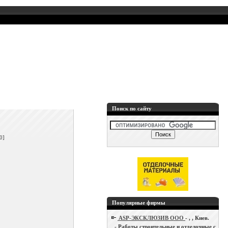
Поиск по сайту
]
0]
Популярные фирмы
ASP-ЭКСКЛЮЗИВ ООО
- , , Киев.
- Работы строительные и отделочные с