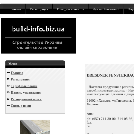
Главная
Регистрация
Вход для клиентов
Доска объявлений
Кар
Меню
Главная
DRESDNER FENSTERBA
Регистрация
Тарифные планы
- Доставка продукции в регионы
дверей из металлопластика - Из
Панель управления
комплектующих для окон и дверей
Расширенный поиск
61002 г.Харьков, ул.Гиршмана, 
Харьков
Связь с нами
Attn:
ph:
(057) 714-30-00, 714-05-96,
fax:
cell:
Просмотр карты / маршрута