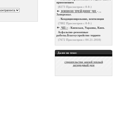
применением
(
8273
Просмотров с 0-0-)
ЮНИОН ТРЕЙДИНГ ЧП
- , ,
Запорожье.
- Кондиционирование, вентиляция
(
7882
Просмотров с 0-0-)
ЧП >
- Киевская, Украина, Киев.
Асфальтно-ремонтные
работы.Благоустройство террито
(
7672
Просмотров с 04-21-2010)
Далее по теме:
строительство жилой теплый
загородный дом