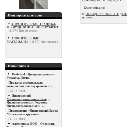
Классификация
ОБЛИЦОВОЧНЫЕ И ОТДЕЛОЧН
Популярные категории
роллеты
СТРОИТЕЛЬНАЯ ТЕХНИКА,
ОБОРУДОВАНИЕ, ИНСТРУМЕНТ
(
11674
Просмотров)
СТРОИТЕЛЬНЫЕ
МАТЕРИАЛЫ
(
11277
Просмотров)
Новые фирмы
Profybud
- Днепропетровская,
Украина, Днепр.
Продажа строительных
материалов для внутренней отд
(03-18-2021)
Днепровский
Машиностроительный Завод
-
Днепропетровская, Украина,
Днепропетровская обл. ....
Предприятие «Днепровский Завод
Металлоконструкций»
(11-20-2019)
Алюминика ООО
- Одесская,