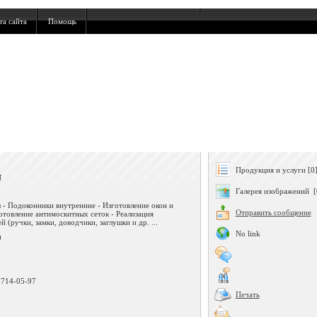
та сайта
Помощь
Продукция и услуги [0
U
Галерея изображений [
 - Подоконники внутренние - Изготовление окон и
Отправить сообщение
готовление антимоскитных сеток - Реализация
 (ручки, замки, доводчики, заглушки и др. ...
No link
9
 714-05-97
Печать