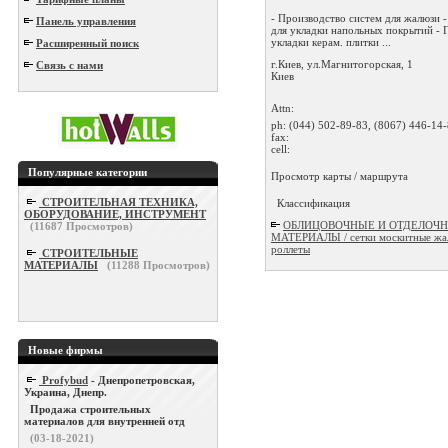
- Производство систем для жалюзи 
Панель управления
для укладки напольных покрытий - 
укладки керам. плитки ...
Расширенный поиск
г.Киев, ул.Магнитогорская, 1
Связь с нами
Киев
Attn:
ph:
(044) 502-89-83, (8067) 446-14
fax:
cell:
Популярные категории
Просмотр карты / маршрута
СТРОИТЕЛЬНАЯ ТЕХНИКА,
Классификация
ОБОРУДОВАНИЕ, ИНСТРУМЕНТ
ОБЛИЦОВОЧНЫЕ И ОТДЕЛОЧ
(
11687
Просмотров)
МАТЕРИАЛЫ / сетки москитные жа
роллеты
СТРОИТЕЛЬНЫЕ
МАТЕРИАЛЫ
(
11288
Просмотров)
Новые фирмы
Profybud
- Днепропетровская,
Украина, Днепр.
Продажа строительных
материалов для внутренней отд
(03-18-2021)