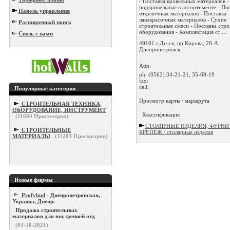
- Поставка кровельных материалов -
подкровельные в ассортименте - По
Панель управления
отделочных материалов - Поставка
лакокрасочных материалов - Сухие
Расширенный поиск
строительные смеси - Поставка стр
оборудования - Комплектация ст ...
Связь с нами
49101 г.Дн-ск, пр.Кирова, 28-А
Днепропетровск
Attn:
ph:
(0562) 34-21-21, 35-69-19
fax:
cell:
Популярные категории
Просмотр карты / маршрута
СТРОИТЕЛЬНАЯ ТЕХНИКА,
ОБОРУДОВАНИЕ, ИНСТРУМЕНТ
Классификация
(
11684
Просмотров)
СТОЛЯРНЫЕ ИЗДЕЛИЯ, ФУРНИ
СТРОИТЕЛЬНЫЕ
КРЕПЕЖ / столярные изделия
МАТЕРИАЛЫ
(
11283
Просмотров)
Новые фирмы
Profybud
- Днепропетровская,
Украина, Днепр.
Продажа строительных
материалов для внутренней отд
(03-18-2021)