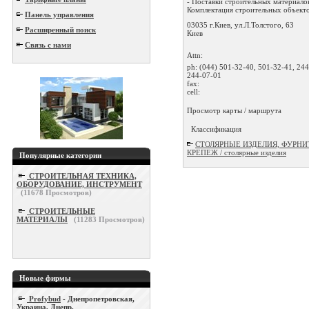
- Поставки строительных материалов
Комплектация строительных объектов
Панель управления
03035 г.Киев, ул.Л.Толстого, 63
Расширенный поиск
Киев
Связь с нами
Attn:
ph:
(044) 501-32-40, 501-32-41, 244
244-07-01
fax:
cell:
Просмотр карты / маршрута
Классификация
СТОЛЯРНЫЕ ИЗДЕЛИЯ, ФУРНИ
КРЕПЕЖ / столярные изделия
Популярные категории
СТРОИТЕЛЬНАЯ ТЕХНИКА,
ОБОРУДОВАНИЕ, ИНСТРУМЕНТ
(
11678
Просмотров)
СТРОИТЕЛЬНЫЕ
МАТЕРИАЛЫ
(
11283
Просмотров)
Новые фирмы
Profybud
- Днепропетровская,
Украина, Днепр.