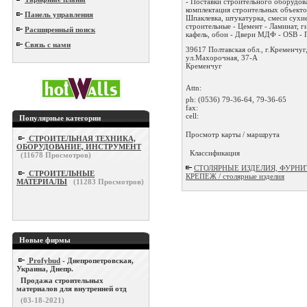
- Поставки строительного оборудов
комплектация строительных объекто
Панель управления
Шпаклевка, штукатурка, смеси сухи
строительные - Цемент - Ламинат, г
Расширенный поиск
кафель, обои - Двери МДФ - OSB - П
Связь с нами
39617 Полтавская обл., г.Кременчуг
ул.Махорочная, 37-А
Кременчуг
Attn:
ph:
(0536) 79-36-64, 79-36-65
fax:
cell:
Популярные категории
Просмотр карты / маршрута
СТРОИТЕЛЬНАЯ ТЕХНИКА,
ОБОРУДОВАНИЕ, ИНСТРУМЕНТ
Классификация
(
11678
Просмотров)
СТОЛЯРНЫЕ ИЗДЕЛИЯ, ФУРНИ
СТРОИТЕЛЬНЫЕ
КРЕПЕЖ / столярные изделия
МАТЕРИАЛЫ
(
11283
Просмотров)
Новые фирмы
Profybud
- Днепропетровская,
Украина, Днепр.
Продажа строительных
материалов для внутренней отд
(03-18-2021)