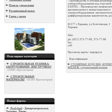
- Производство и оптовая реализаци
электрооборудования под торговой
Панель управления
EASTEL - Производство низковольт
высоковольтного коммутационного
Расширенный поиск
электрооборудования: автоматическ
дифференциальные выключатели, ра
Связь с нами
...
61177 г.Харьков, ул.Золочевская, 1
Харьков
Attn:
ph:
(057) 373-77-89, 373-77-98
fax:
cell:
Просмотр карты / маршрута
Популярные категории
Классификация
СТРОИТЕЛЬНАЯ ТЕХНИКА,
СТОЛЯРНЫЕ ИЗДЕЛИЯ, ФУРНИ
ОБОРУДОВАНИЕ, ИНСТРУМЕНТ
КРЕПЕЖ / строительный крепеж
(
11681
Просмотров)
СТРОИТЕЛЬНЫЕ
МАТЕРИАЛЫ
(
11283
Просмотров)
Новые фирмы
Profybud
- Днепропетровская,
Украина, Днепр.