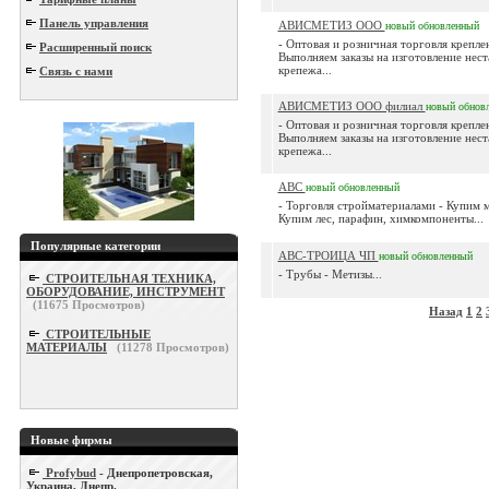
Панель управления
АВИСМЕТИЗ ООО
новый
обновленный
- Оптовая и розничная торговля крепле
Расширенный поиск
Выполняем заказы на изготовление нес
крепежа...
Связь с нами
АВИСМЕТИЗ ООО филиал
новый
обнов
- Оптовая и розничная торговля крепле
Выполняем заказы на изготовление нес
крепежа...
АВС
новый
обновленный
- Торговля стройматериалами - Купим м
Купим лес, парафин, химкомпоненты...
Популярные категории
АВС-ТРОИЦА ЧП
новый
обновленный
- Трубы - Метизы...
СТРОИТЕЛЬНАЯ ТЕХНИКА,
ОБОРУДОВАНИЕ, ИНСТРУМЕНТ
(
11675
Просмотров)
Назад
1
2
СТРОИТЕЛЬНЫЕ
МАТЕРИАЛЫ
(
11278
Просмотров)
Новые фирмы
Profybud
- Днепропетровская,
Украина, Днепр.