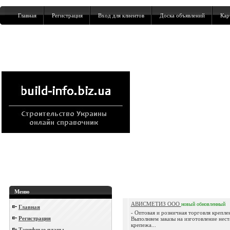
Главная
Регистрация
Вход для клиентов
Доска объявлений
Кар
Меню
АВИСМЕТИЗ ООО
новый
обновленный
Главная
- Оптовая и розничная торговля крепле
Регистрация
Выполняем заказы на изготовление нес
крепежа...
Тарифные планы