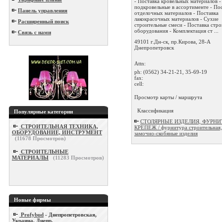
- Поставка кровельных материалов -
подкровельные в ассортименте - По
Панель управления
отделочных материалов - Поставка
лакокрасочных материалов - Сухие
Расширенный поиск
строительные смеси - Поставка стр
оборудования - Комплектация ст ...
Связь с нами
49101 г.Дн-ск, пр.Кирова, 28-А
Днепропетровск
Attn:
ph:
(0562) 34-21-21, 35-69-19
fax:
cell:
Просмотр карты / маршрута
Классификация
Популярные категории
СТОЛЯРНЫЕ ИЗДЕЛИЯ, ФУРНИ
СТРОИТЕЛЬНАЯ ТЕХНИКА,
КРЕПЕЖ / фурнитура строительная,
ОБОРУДОВАНИЕ, ИНСТРУМЕНТ
замочно-скобяные изделия
(
11678
Просмотров)
СТРОИТЕЛЬНЫЕ
МАТЕРИАЛЫ
(
11283
Просмотров)
Новые фирмы
Profybud
- Днепропетровская,
Украина, Днепр.