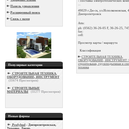
- Поставка электротехнических ко
...
Панель управления
49029 г.Дн-ск, ул.Исполкомовская, 4
Расширенный поиск
Днепропетровск
Связь с нами
Attn:
ph:
(0562) 36-26-05 F, 36-26-25, 74
fax:
cell:
Просмотр карты / маршрута
Классификация
СТРОИТЕЛЬНАЯ ТЕХНИКА,
ОБОРУДОВАНИЕ, ИНСТРУМЕНТ / 
строительная, грузоподъемная и сп
Популярные категории
техника
СТРОИТЕЛЬНАЯ ТЕХНИКА,
ОБОРУДОВАНИЕ, ИНСТРУМЕНТ
(
11674
Просмотров)
СТРОИТЕЛЬНЫЕ
МАТЕРИАЛЫ
(
11277
Просмотров)
Новые фирмы
Profybud
- Днепропетровская,
Украина, Днепр.