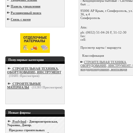
- Кондиционеры бытовые - Системы
быт. ...
Панель управления
95006 АР Крым, г.Симферополь, ул.
Расширенный поиск
36, к.4
Симферополь
Связь с нами
Attn:
ph:
(0652) 51-04-26 F, 51-12-30
fax:
cell:
Просмотр карты / маршрута
Классификация
Популярные категории
СТРОИТЕЛЬНАЯ ТЕХНИКА,
ОБОРУДОВАНИЕ, ИНСТРУМЕНТ /
СТРОИТЕЛЬНАЯ ТЕХНИКА,
кондиционирование, вентиляция
ОБОРУДОВАНИЕ, ИНСТРУМЕНТ
(
11681
Просмотров)
СТРОИТЕЛЬНЫЕ
МАТЕРИАЛЫ
(
11283
Просмотров)
Новые фирмы
Profybud
- Днепропетровская,
Украина, Днепр.
Продажа строительных