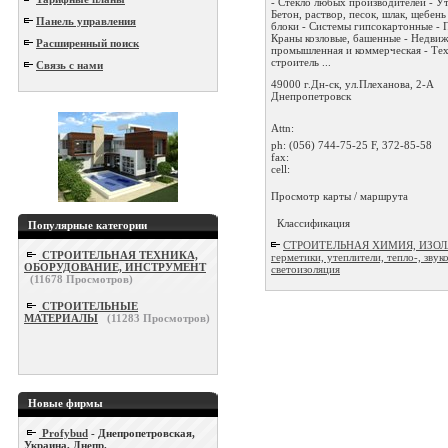
- Стекло любых производителей - Ут
Бетон, раствор, песок, шлак, щебень
Панель управления
блоки - Системы гипсокартонные - П
Краны козловые, башенные - Недви
Расширенный поиск
промышленная и коммерческая - Те
строитель ...
Связь с нами
49000 г.Дн-ск, ул.Плеханова, 2-А
Днепропетровск
Attn:
ph:
(056) 744-75-25 F, 372-85-58
fax:
cell:
Просмотр карты / маршрута
Классификация
Популярные категории
СТРОИТЕЛЬНАЯ ХИМИЯ, ИЗОЛ
СТРОИТЕЛЬНАЯ ТЕХНИКА,
герметики, утеплители, тепло-, звуко
ОБОРУДОВАНИЕ, ИНСТРУМЕНТ
светоизоляция
(
11678
Просмотров)
СТРОИТЕЛЬНЫЕ
МАТЕРИАЛЫ
(
11283
Просмотров)
Новые фирмы
Profybud
- Днепропетровская,
Украина, Днепр.