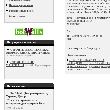
- Поставки строительного оборудов
комплектация строительных объекто
Панель управления
Шпаклевка, штукатурка, смеси сухи
строительные - Цемент - Ламинат, г
Расширенный поиск
кафель, обои - Двери МДФ - OSB - П
Связь с нами
39617 Полтавская обл., г.Кременчуг
ул.Махорочная, 37-А
Кременчуг
Attn:
ph:
(0536) 79-36-64, 79-36-65
fax:
cell:
Популярные категории
Просмотр карты / маршрута
СТРОИТЕЛЬНАЯ ТЕХНИКА,
ОБОРУДОВАНИЕ, ИНСТРУМЕНТ
Классификация
(
11677
Просмотров)
СТРОИТЕЛЬНАЯ ТЕХНИКА,
СТРОИТЕЛЬНЫЕ
ОБОРУДОВАНИЕ, ИНСТРУМЕНТ /
МАТЕРИАЛЫ
(
11283
Просмотров)
строительное оборудование, опалуб
строительной техники
Новые фирмы
Profybud
- Днепропетровская,
Украина, Днепр.
Продажа строительных
материалов для внутренней отд
(03-18-2021)