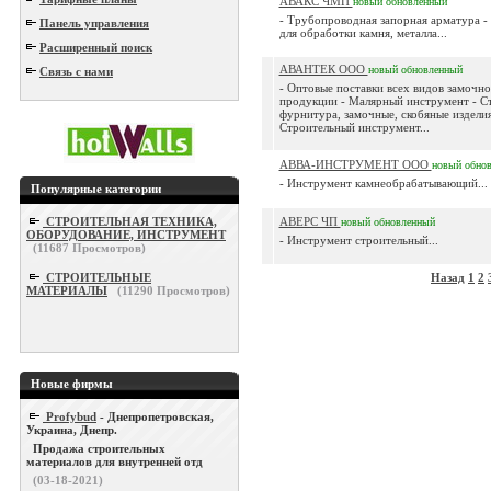
АВАКС ЧМП
новый
обновленный
- Трубопроводная запорная арматура -
Панель управления
для обработки камня, металла...
Расширенный поиск
АВАНТЕК ООО
новый
обновленный
Связь с нами
- Оптовые поставки всех видов замочн
продукции - Малярный инструмент - С
фурнитура, замочные, скобяные изделия
Строительный инструмент...
АВВА-ИНСТРУМЕНТ ООО
новый
обно
- Инструмент камнеобрабатывающий...
Популярные категории
СТРОИТЕЛЬНАЯ ТЕХНИКА,
АВЕРС ЧП
новый
обновленный
ОБОРУДОВАНИЕ, ИНСТРУМЕНТ
- Инструмент строительный...
(
11687
Просмотров)
СТРОИТЕЛЬНЫЕ
Назад
1
2
МАТЕРИАЛЫ
(
11290
Просмотров)
Новые фирмы
Profybud
- Днепропетровская,
Украина, Днепр.
Продажа строительных
материалов для внутренней отд
(03-18-2021)