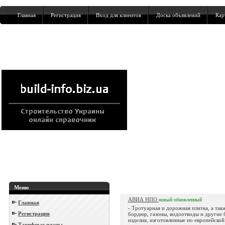
Главная
Регистрация
Вход для клиентов
Доска объявлений
Кар
Меню
АВИА НПО
новый
обновленный
Главная
- Тротуарная и дорожная плитка, а так
Регистрация
бордюр, газоны, водоотводы и другие 
изделия, изготовленные по европейской
Тарифные планы