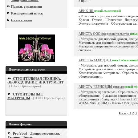
с при...
Панель управления
АВИК ЧП
новый
обновленный
Расширенный поиск
- Розничная торговля скобяными издели
Краски - Стекло - Шпаклевки - Линолеу
Связь с нами
Электроинструмент - Обогреватели эл...
АВИСТА ООО представительство
новы
- Материалы для плоской кровли, спецм
Материалы для скатной и светопрозрач
Фасадная декоративно-изоляционная о
системы ...
АВИСТА-ЗАХИД ДП
новый
обновленны
- Материалы для плоской кровли, спецм
Материалы для скатной и светопрозрач
Популярные категории
Комплектующие материалы - Строитель
оборудование:...
СТРОИТЕЛЬНАЯ ТЕХНИКА,
ОБОРУДОВАНИЕ, ИНСТРУМЕНТ
(
11675
Просмотров)
АВИСТА-ЧЕРНОВЦЫ филиал
новый
об
- Материалы кровельные - Строительно
СТРОИТЕЛЬНЫЕ
оборудование - Фасадная декоративно-
МАТЕРИАЛЫ
(
11281
Просмотров)
изоляционная облицовка - Пластик HPL
WILSONART(США) - Плиты OSB, древес
Назад
1
2
3
Новые фирмы
Profybud
- Днепропетровская,
Украина, Днепр.