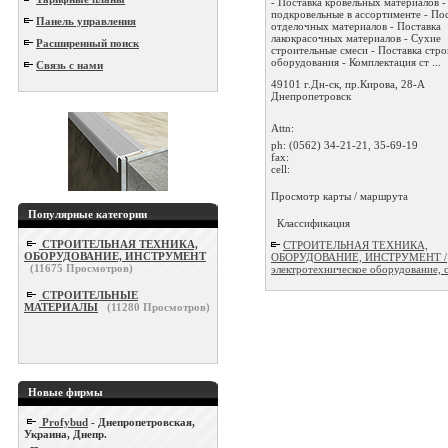
- Поставка кровельных материалов -
подкровельные в ассортименте - По
Панель управления
отделочных материалов - Поставка
лакокрасочных материалов - Сухие
Расширенный поиск
строительные смеси - Поставка стр
оборудования - Комплектация ст ...
Связь с нами
49101 г.Дн-ск, пр.Кирова, 28-А
Днепропетровск
Attn:
ph:
(0562) 34-21-21, 35-69-19
fax:
cell:
Просмотр карты / маршрута
Популярные категории
Классификация
СТРОИТЕЛЬНАЯ ТЕХНИКА,
СТРОИТЕЛЬНАЯ ТЕХНИКА,
ОБОРУДОВАНИЕ, ИНСТРУМЕНТ
ОБОРУДОВАНИЕ, ИНСТРУМЕНТ /
(
11675
Просмотров)
электротехническое оборудование, 
СТРОИТЕЛЬНЫЕ
МАТЕРИАЛЫ
(
11280
Просмотров)
Новые фирмы
Profybud
- Днепропетровская,
Украина, Днепр.