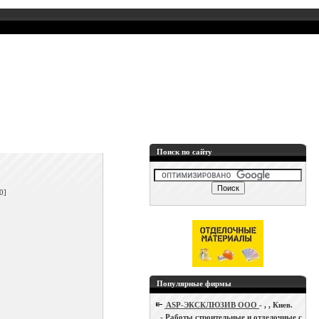
Поиск по сайту
]
0]
Популярные фирмы
ASP-ЭКСКЛЮЗИВ ООО
- , , Киев.
- Работы строительные и отделочные с