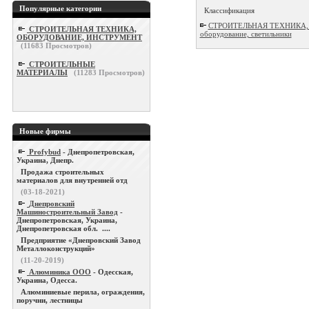
Популярные категории
Классификация
СТРОИТЕЛЬНАЯ ТЕХНИКА, О
СТРОИТЕЛЬНАЯ ТЕХНИКА,
оборудование, светильники
ОБОРУДОВАНИЕ, ИНСТРУМЕНТ
(
11683
Просмотров)
СТРОИТЕЛЬНЫЕ
МАТЕРИАЛЫ
(
11283
Просмотров)
Новые фирмы
Profybud
- Днепропетровская,
Украина, Днепр.
Продажа строительных
материалов для внутренней отд
(03-18-2021)
Днепровский
Машиностроительный Завод
-
Днепропетровская, Украина,
Днепропетровская обл. ....
Предприятие «Днепровский Завод
Металлоконструкций»
(11-20-2019)
Алюминика ООО
- Одесская,
Украина, Одесса.
Алюминиевые перила, ограждения,
поручни, лестницы