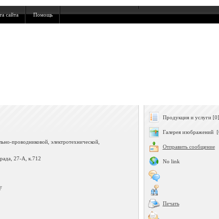
та сайта
Помощь
Продукция и услуги [0
Галерея изображений [
ельно-проводниковой, электротехнической,
Отправить сообщение
рада, 27-А, к.712
No link
F
Печать