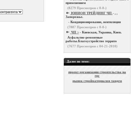
применением
(
8279
Просмотров с 0-0-)
ЮНИОН ТРЕЙДИНГ ЧП
- , ,
Запорожье.
- Кондиционирование, вентиляция
(
7887
Просмотров с 0-0-)
ЧП >
- Киевская, Украина, Киев.
Асфальтно-ремонтные
работы.Благоустройство террито
(
7677
Просмотров с 04-21-2010)
Далее по теме:
проект организации строительства на
грс
рынок стройматериалов тандем