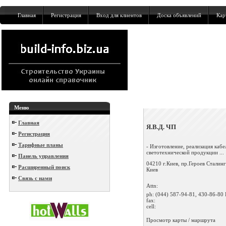
Главная
Регистрация
Вход для клиентов
Доска объявлений
Кар
Меню
Главная
Я.В.Д. ЧП
Регистрация
Тарифные планы
- Изготовление, реализация каб
светотехнической продукции ...
Панель управления
04210 г.Киев, пр.Героев Сталинг
Расширенный поиск
Киев
Связь с нами
Attn:
ph:
(044) 587-94-81, 430-86-80 
fax:
cell:
Просмотр карты / маршрута