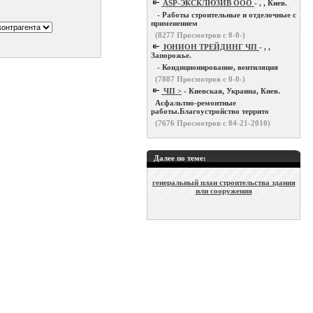
ASP-ЭКСКЛЮЗИВ ООО
- , , Киев.
- Работы строительные и отделочные с
применением
(
8277
Просмотров с 0-0-)
ЮНИОН ТРЕЙДИНГ ЧП
- , ,
Запорожье.
- Кондиционирование, вентиляция
(
7887
Просмотров с 0-0-)
ЧП >
- Киевская, Украина, Киев.
Асфальтно-ремонтные
работы.Благоустройство террито
(
7676
Просмотров с 04-21-2010)
Далее по теме:
генеральный план строительства здания
или сооружения