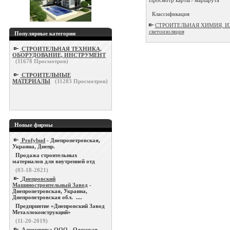
Классификация
СТРОИТЕЛЬНАЯ ХИМИЯ, ИЗОЛЯЦ
светоизоляция
Популярные категории
СТРОИТЕЛЬНАЯ ТЕХНИКА,
ОБОРУДОВАНИЕ, ИНСТРУМЕНТ
(
11678
Просмотров)
СТРОИТЕЛЬНЫЕ
МАТЕРИАЛЫ
(
11283
Просмотров)
Новые фирмы
Profybud
- Днепропетровская,
Украина, Днепр.
Продажа строительных
материалов для внутренней отд
(03-18-2021)
Днепровский
Машиностроительный Завод
-
Днепропетровская, Украина,
Днепропетровская обл. ....
Предприятие «Днепровский Завод
Металлоконструкций»
(11-20-2019)
Алюминика ООО
- Одесская,