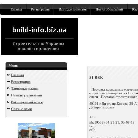
Главная
Регистрация
Вход для клиентов
Доска объявлений
Кар
Меню
Главная
21 ВЕК
Регистрация
Тарифные планы
- Поставка кровельных материал
отделочных материалов - Постав
Панель управления
смеси - Поставка строительного 
Расширенный поиск
49101 г.Дн-ск, пр.Кирова, 28-А
Днепропетровск
Связь с нами
Attn:
ph:
(0562) 34-21-21, 35-69-19
fax:
cell:
Просмотр карты / маршрута