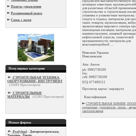
Предлагаем высококачественную п
всемирно известных производителей
Панель управления
для различных областей применения
строительство и строительная изоля
Расширенный поиск
упаковка и упаковочные материалы; 
спорта и отдыха, материалы для пр
Связь с нами
таких товаров; шумоизоляция, вибр
звукоизоляция широкого спектра пр
инженерная изоляция; материалы дл
машиностроении, пищевой промышл
нефтегазовой отрасли, химической
промышленности; материалы для
кожгалантерейной ...
Николаев
Украина
Николаевская
Attn: Антон
Популярные категории
ph:
0985739209
fax:
cell:
0985739209
СТРОИТЕЛЬНАЯ ТЕХНИКА,
ОБОРУДОВАНИЕ, ИНСТРУМЕНТ
ICQ 477409212
(
11684
Просмотров)
Просмотр карты / маршрута
СТРОИТЕЛЬНЫЕ
МАТЕРИАЛЫ
(
11283
Просмотров)
Классификация
СТРОИТЕЛЬНАЯ ХИМИЯ, ИЗОЛ
герметики, утеплители, тепло-, звуко
светоизоляция
Новые фирмы
Profybud
- Днепропетровская,
Украина, Днепр.