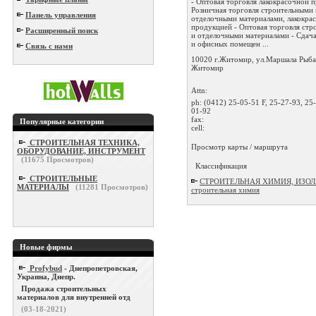
- Оптовая торговля лакокрасочной 
Розничная торговля строительными 
Панель управления
отделочными материалами, лакокра
продукцией - Оптовая торговля ст
Расширенный поиск
и отделочными материалами - Сдача
и офисных помещен ...
Связь с нами
10020 г.Житомир, ул.Маршала Рыба
Житомир
Attn:
ph:
(0412) 25-05-51 F, 25-27-93, 25
01-92
fax:
Популярные категории
cell:
СТРОИТЕЛЬНАЯ ТЕХНИКА,
Просмотр карты / маршрута
ОБОРУДОВАНИЕ, ИНСТРУМЕНТ
(
11675
Просмотров)
Классификация
СТРОИТЕЛЬНЫЕ
СТРОИТЕЛЬНАЯ ХИМИЯ, ИЗОЛ
МАТЕРИАЛЫ
(
11281
Просмотров)
строительная химия
Новые фирмы
Profybud
- Днепропетровская,
Украина, Днепр.
Продажа строительных
материалов для внутренней отд
(03-18-2021)