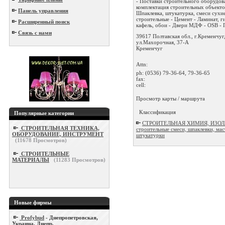
- Поставки строительного оборудов
комплектация строительных объекто
Панель управления
Шпаклевка, штукатурка, смеси сухи
строительные - Цемент - Ламинат, г
Расширенный поиск
кафель, обои - Двери МДФ - OSB - П
Связь с нами
39617 Полтавская обл., г.Кременчуг
ул.Махорочная, 37-А
Кременчуг
Attn:
ph:
(0536) 79-36-64, 79-36-65
fax:
cell:
Просмотр карты / маршрута
Классификация
Популярные категории
СТРОИТЕЛЬНАЯ ХИМИЯ, ИЗОЛ
СТРОИТЕЛЬНАЯ ТЕХНИКА,
строительные смеси, шпаклевки, мас
ОБОРУДОВАНИЕ, ИНСТРУМЕНТ
штукатурки
(
11678
Просмотров)
СТРОИТЕЛЬНЫЕ
МАТЕРИАЛЫ
(
11283
Просмотров)
Новые фирмы
Profybud
- Днепропетровская,
Украина, Днепр.