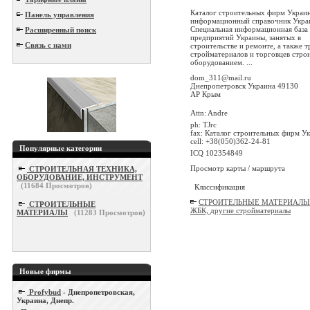
Каталог строительных фирм Украин
Панель управления
информационный справочник Украи
Специальная информационная база
Расширенный поиск
предприятий Украины, занятых в
Связь с нами
строительстве и ремонте, а также 
стройматериалов и торговцев стро
оборудованием. ...
dom_311@mail.ru
Днепропетровск Украина 49130
АР Крым
Attn: Andre
ph: TJrc
fax: Каталог строительных фирм У
cell: +38(050)362-24-81
Популярные категории
ICQ 102354849
Просмотр карты / маршрута
СТРОИТЕЛЬНАЯ ТЕХНИКА,
ОБОРУДОВАНИЕ, ИНСТРУМЕНТ
(
11684
Просмотров)
Классификация
СТРОИТЕЛЬНЫЕ МАТЕРИАЛЫ 
СТРОИТЕЛЬНЫЕ
ЖБК, другие стройматериалы
МАТЕРИАЛЫ
(
11283
Просмотров)
Новые фирмы
Profybud
- Днепропетровская,
Украина, Днепр.