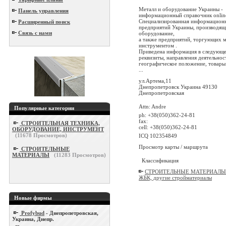
Металл и оборудование Украины -
Панель управления
информационный справочник onlin
Специализированная информационн
Расширенный поиск
предприятий Украины, производящ
Связь с нами
оборудование,
а также предприятий, торгующих м
инструментом .
Приведена информация в следующе
реквизиты, направления деятельнос
географическое положение, товары 
...
ул.Артема,11
Днепропетровск Украина 49130
Днепропетровская
Attn: Andre
Популярные категории
ph: +38(050)362-24-81
fax:
СТРОИТЕЛЬНАЯ ТЕХНИКА,
cell: +38(050)362-24-81
ОБОРУДОВАНИЕ, ИНСТРУМЕНТ
(
11678
Просмотров)
ICQ 102354849
Просмотр карты / маршрута
СТРОИТЕЛЬНЫЕ
МАТЕРИАЛЫ
(
11283
Просмотров)
Классификация
СТРОИТЕЛЬНЫЕ МАТЕРИАЛЫ 
ЖБК, другие стройматериалы
Новые фирмы
Profybud
- Днепропетровская,
Украина, Днепр.