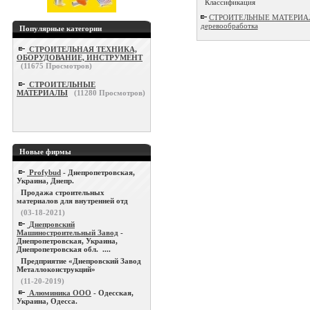
Классификация
СТРОИТЕЛЬНЫЕ МАТЕРИАЛЫ /
деревообработка
Популярные категории
СТРОИТЕЛЬНАЯ ТЕХНИКА,
ОБОРУДОВАНИЕ, ИНСТРУМЕНТ
(
11675
Просмотров)
СТРОИТЕЛЬНЫЕ
МАТЕРИАЛЫ
(
11280
Просмотров)
Новые фирмы
Profybud
- Днепропетровская,
Украина, Днепр.
Продажа строительных
материалов для внутренней отд
(03-18-2021)
Днепровский
Машиностроительный Завод
-
Днепропетровская, Украина,
Днепропетровская обл. ....
Предприятие «Днепровский Завод
Металлоконструкций»
(11-20-2019)
Алюминика ООО
- Одесская,
Украина, Одесса.