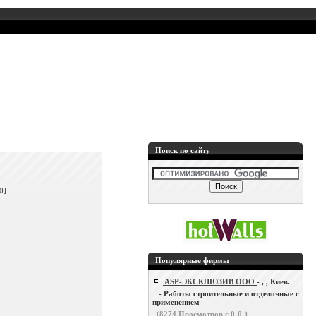
Поиск по сайту
]
0]
Популярные фирмы
ASP-ЭКСКЛЮЗИВ ООО
- , , Киев.
- Работы строительные и отделочные с
применением
(
8274
Просмотров с 0-0-)