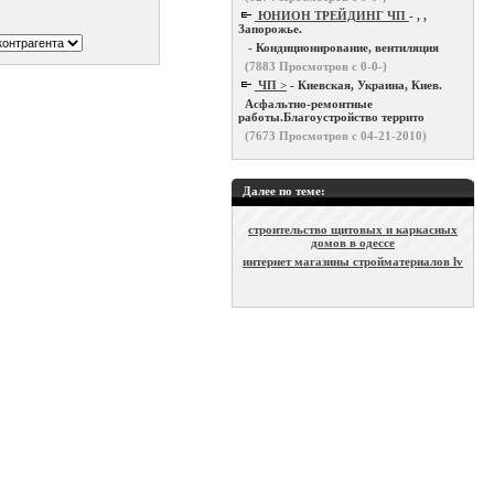
ЮНИОН ТРЕЙДИНГ ЧП
- , ,
Запорожье.
- Кондиционирование, вентиляция
(
7883
Просмотров с 0-0-)
ЧП >
- Киевская, Украина, Киев.
Асфальтно-ремонтные
работы.Благоустройство террито
(
7673
Просмотров с 04-21-2010)
Далее по теме:
строительство щитовых и каркасных
домов в одессе
интернет магазины стройматериалов lv