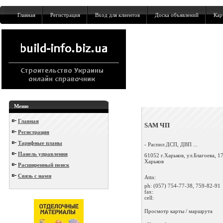
Главная
Регистрация
Вход для клиентов
Доска объявлений
Кар
Меню
Главная
SAM ЧП
Регистрация
Тарифные планы
- Распил ДСП, ДВП ...
Панель управления
61052 г.Харьков, ул.Благоева, 1
Харьков
Расширенный поиск
Связь с нами
Attn:
ph:
(057) 754-77-38, 759-82-91
fax:
cell:
Просмотр карты / маршрута