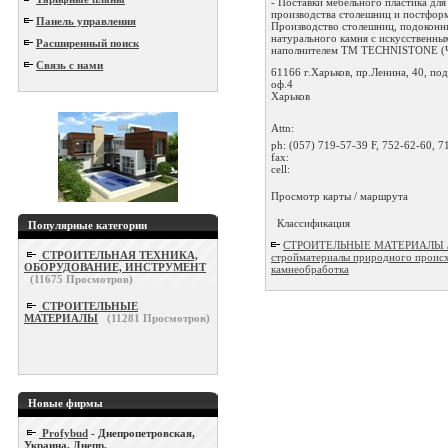
- Поставки мебельного пластика для
производства столешниц и постформ
Панель управления
Производство столешниц, подоконни
натурального камня с искусственны
Расширенный поиск
наполнителем ТМ TECHNISTONE (Че
Связь с нами
61166 г.Харьков, пр.Ленина, 40, под.
оф.4
Харьков
Attn:
ph:
(057) 719-57-39 F, 752-62-60, 7
fax:
cell:
Просмотр карты / маршрута
Классификация
Популярные категории
СТРОИТЕЛЬНЫЕ МАТЕРИАЛЫ 
СТРОИТЕЛЬНАЯ ТЕХНИКА,
стройматериалы природного проис
ОБОРУДОВАНИЕ, ИНСТРУМЕНТ
камнеобработка
(
11675
Просмотров)
СТРОИТЕЛЬНЫЕ
МАТЕРИАЛЫ
(
11281
Просмотров)
Новые фирмы
Profybud
- Днепропетровская,
Украина, Днепр.