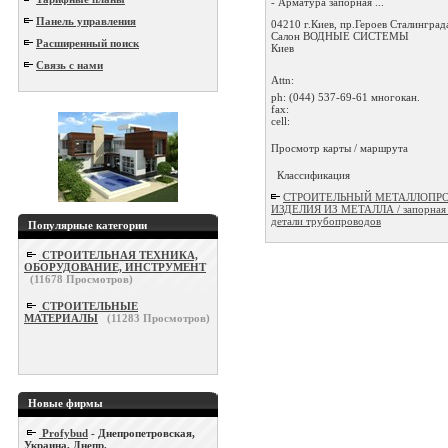
- Арматура запорная ...
Панель управления
04210 г.Киев, пр.Героев Сталинграда,
Салон ВОДНЫЕ СИСТЕМЫ
Расширенный поиск
Киев
Связь с нами
Attn:
ph:
(044) 537-69-61 многокан.
fax:
cell:
Просмотр карты / маршрута
Классификация
СТРОИТЕЛЬНЫЙ МЕТАЛЛОПРО
ИЗДЕЛИЯ ИЗ МЕТАЛЛА / запорная 
детали трубопроводов
Популярные категории
СТРОИТЕЛЬНАЯ ТЕХНИКА,
ОБОРУДОВАНИЕ, ИНСТРУМЕНТ
(
11678
Просмотров)
СТРОИТЕЛЬНЫЕ
МАТЕРИАЛЫ
(
11283
Просмотров)
Новые фирмы
Profybud
- Днепропетровская,
Украина, Днепр.