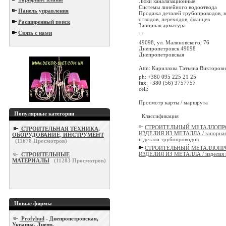
Люки канализационные.
Системы линейного водоотвода
Панель управления
Продажа деталей трубопроводов, в 
отводов, переходов, фланцев
Расширенный поиск
Запорная арматура
...
Связь с нами
49098, ул. Малиновского, 76
Днепропетровск 49098
Днепропетровская
Attn: Кириллова Татьяна Викторовн
ph: +380 095 225 21 25
fax: +380 (56) 3757757
cell:
Просмотр карты / маршрута
Популярные категории
Классификация
СТРОИТЕЛЬНЫЙ МЕТАЛЛОПР
СТРОИТЕЛЬНАЯ ТЕХНИКА,
ИЗДЕЛИЯ ИЗ МЕТАЛЛА / запорная
ОБОРУДОВАНИЕ, ИНСТРУМЕНТ
и детали трубопроводов
(
11678
Просмотров)
СТРОИТЕЛЬНЫЙ МЕТАЛЛОПР
ИЗДЕЛИЯ ИЗ МЕТАЛЛА / изделия и
СТРОИТЕЛЬНЫЕ
МАТЕРИАЛЫ
(
11283
Просмотров)
Новые фирмы
Profybud
- Днепропетровская,
Украина, Днепр.