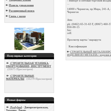
- Импорт и оптовая торговля входн
...
Панель управления
14000 г.Чернигов, пр.Мира, 241-А,
Расширенный поиск
Чернигов
Связь с нами
Attn:
ph:
(0462) 65-31-63 F, (8067) 460-3
850-00-15
fax:
cell:
Просмотр карты / маршрута
Классификация
СТРОИТЕЛЬНЫЙ МЕТАЛЛОПРО
ИЗДЕЛИЯ ИЗ МЕТАЛЛА / изделия из
Популярные категории
СТРОИТЕЛЬНАЯ ТЕХНИКА,
ОБОРУДОВАНИЕ, ИНСТРУМЕНТ
(
11675
Просмотров)
СТРОИТЕЛЬНЫЕ
МАТЕРИАЛЫ
(
11279
Просмотров)
Новые фирмы
Profybud
- Днепропетровская,
Украина, Днепр.