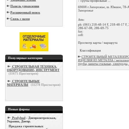
- Трубы профильные ...
Панель управления
69008 г.Запорожье, ш. Южное, 78-
Запорожье
Расширенный поиск
Связь с нами
Attn:
ph:
(061) 218-48-14 F, 218-48-17 F,
286-67-08, 286-69-75
fax:
cell:
Просмотр карты / маршрута
Классификация
СТРОИТЕЛЬНЫЙ МЕТАЛЛОПРО
Популярные категории
ИЗДЕЛИЯ ИЗ МЕТАЛЛА / металлопр
трубы, канаты стальные, электроды, 
СТРОИТЕЛЬНАЯ ТЕХНИКА,
ОБОРУДОВАНИЕ, ИНСТРУМЕНТ
(
11675
Просмотров)
СТРОИТЕЛЬНЫЕ
МАТЕРИАЛЫ
(
11278
Просмотров)
Новые фирмы
Profybud
- Днепропетровская,
Украина, Днепр.
Продажа строительных