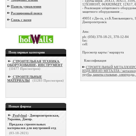
- Трубы нерж. 20Х13, 30Х13, 310S,
12Х18Н10Т, 06ХН28МДТ, 12Х17, 
Панель управления
- Реализация эл/щитового оборудова
защитного оборудования ...
Расширенный поиск
49051 г.Дн-ск, ул.Б.Хмельницкого, 1
Связь с нами
Днепропетровск
Attn:
ph:
(056) 370-18-21, 370-12-84
fax:
cell:
Просмотр карты / маршрута
Популярные категории
Классификация
СТРОИТЕЛЬНАЯ ТЕХНИКА,
ОБОРУДОВАНИЕ, ИНСТРУМЕНТ
СТРОИТЕЛЬНЫЙ МЕТАЛЛОПРО
(
11677
Просмотров)
ИЗДЕЛИЯ ИЗ МЕТАЛЛА / металлопр
трубы, канаты стальные, электроды, 
СТРОИТЕЛЬНЫЕ
МАТЕРИАЛЫ
(
11283
Просмотров)
Новые фирмы
Profybud
- Днепропетровская,
Украина, Днепр.
Продажа строительных
материалов для внутренней отд
(03-18-2021)