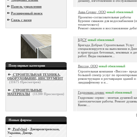
дизайну, изготовлению и обслуживанию 
Панель управления
Аква-Сервис, ООО
новый
обновленный
Расширенный поиск
Проектно-согласовательные работы
Связь с нами
Бурение скважин для водоснабжения (п
технического)
Ремонт скважин и восстановление деби
БДСУ
новый
обновленный
Бригада Добрых Строительных Услуг
специализируется на выполнении в Дне
и пригородах бетонных, земляных и д
работ. Виды оказываем...
Популярные категории
Виссон, ООО
новый
обновленный
Строительная компания «Виссон» предо
СТРОИТЕЛЬНАЯ ТЕХНИКА,
большой спектр услуг по проектирован
ОБОРУДОВАНИЕ, ИНСТРУМЕНТ
реконструкции и реставрации зданий и
(
11675
Просмотров)
ландшафтному и и...
СТРОИТЕЛЬНЫЕ
Гидромакс сервис
новый
обновленный
МАТЕРИАЛЫ
(
11280
Просмотров)
Гидромакс сервис - монтаж душевой ка
сантехнические работы. Ремонт душевы
Киеве....
Новые фирмы
Profybud
- Днепропетровская,
Украина, Днепр.