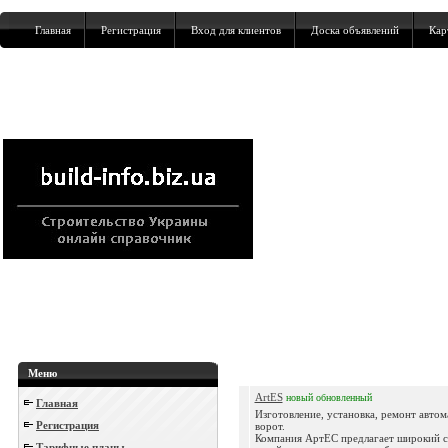
Главная
Регистрация
Вход для клиентов
Доска объявлений
Кар
Меню
ArtES
новый
обновленный
Главная
Изготовление, установка, ремонт авто
Регистрация
ворот.
Компания АртЕС предлагает широкий с
Тарифные планы