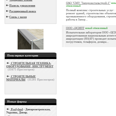
ОАО "СМУ "Запорожстальстрой-1"
нов
Панель управления
обновленный
Полный комплекс строительных услуг :
Расширенный поиск
ремонт зданий, строительство объектов
промышленного оборудования, строит
Связь с нами
работы в Запор...
ООО «ЦСИПТ
новый
обновленный
Испытательная лаборатория ООО «ЦС
аккредитованная национальным агентс
аккредитации (НААУ) проводит испыт
погрузчиков, тельферов, домкра...
Популярные категории
СТРОИТЕЛЬНАЯ ТЕХНИКА,
ОБОРУДОВАНИЕ, ИНСТРУМЕНТ
(
11675
Просмотров)
СТРОИТЕЛЬНЫЕ
МАТЕРИАЛЫ
(
11281
Просмотров)
Новые фирмы
Profybud
- Днепропетровская,
Украина, Днепр.